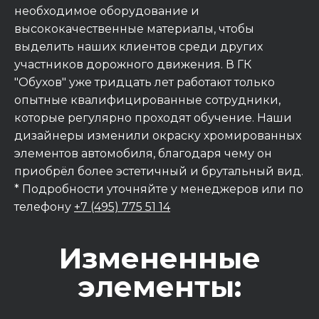
Удвоенные выгоды
необходимое оборудование и
высококачественные материалы, чтобы
ПОЛУЧИТЬ ПРЕДЛОЖЕНИЕ
выделить наших клиентов среди других
участников дорожного движения. В ГК
"Обухов" уже тридцать лет работают только
опытные квалифицированные сотрудники,
которые регулярно проходят обучение. Наши
дизайнеры изменили окраску хромированных
элементов автомобиля, благодаря чему он
приобрёл более эстетичный и брутальный вид.
* Подробности уточняйте у менеджеров или по
телефону
+7 (495) 775 51 14
Измененные
элементы:
GAC GS8 II FL GX PREMIUM
2026 / Чёрный / 2.0 GDI