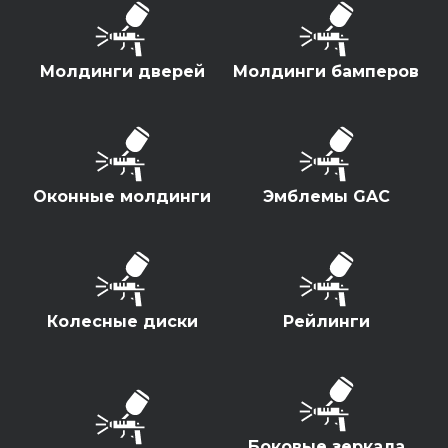
Удвоенные выгоды
Молдинги дверей
Молдинги бамперов
ПОЛУЧИТЬ ПРЕДЛОЖЕНИЕ
Оконные молдинги
Эмблемы GAC
Колесные диски
Рейлинги
GAC GS8 II FL GX PREMIUM
Боковые зеркала