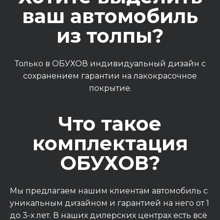
ваш автомобиль
ПОЛУЧИТЬ ПРЕДЛОЖЕНИЕ
из толпы?
Только в ОБУХОВ индивидуальный дизайн с
сохранением гарантии на лакокрасочное
покрытие.
Что такое
комплектация
ОБУХОВ?
GAC GS8 II FL GX PREMIUM
Мы предлагаем нашим клиентам автомобиль с
2026 / Чёрный / 2.0 GDI
уникальным дизайном и гарантией на него от 1
до 3-х лет. В наших дилерских центрах есть всё